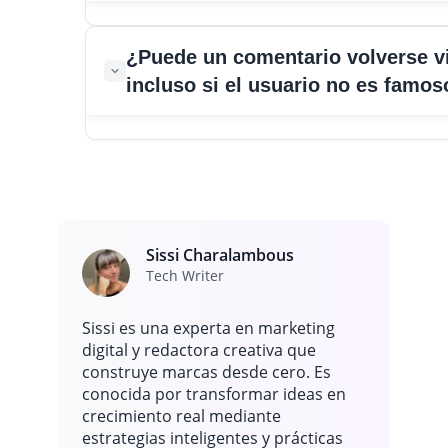
Un comentario generalmente explota cuando aparece en
¿Puede un comentario volverse vi
momento que ya recibe una atención masiva. Cuando mil
incluso si el usuario no es famos
de personas se apresuran al mismo post al mismo tiempo
cualquier línea que se sienta divertida, emocional o inesp
puede difundirse rápidamente.
Sí, y el ejemplo de Reed Harrington lo muestra claramente
comentario creativo o sorprendente en la publicación cor
puede viajar mucho más allá de la audiencia original. Cua
momento se siente único o entretenido, la gente compart
capturas de pantalla, y eso ayuda a que el comentario lleg
Sissi Charalambous
más feeds.
Tech Writer
Sissi es una experta en marketing
digital y redactora creativa que
construye marcas desde cero. Es
conocida por transformar ideas en
crecimiento real mediante
estrategias inteligentes y prácticas