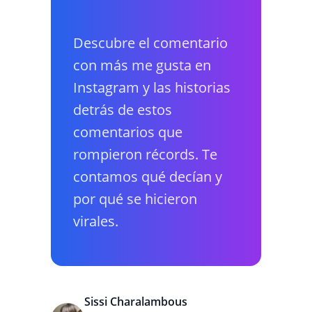
Descubre el comentario
con más me gusta en
Instagram y las historias
detrás de estos
comentarios que
rompieron récords. Te
contamos qué decían y
por qué se hicieron
virales.
Sissi Charalambous