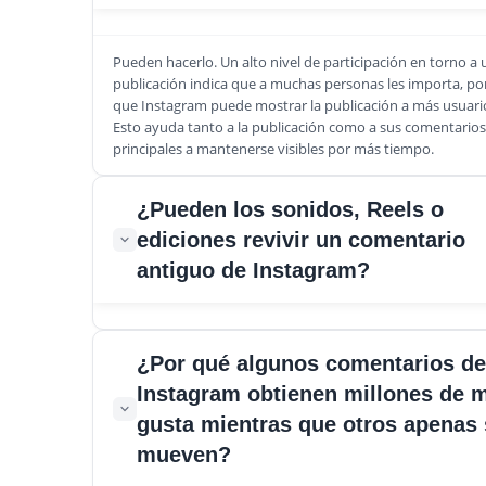
Pueden hacerlo. Un alto nivel de participación en torno a 
publicación indica que a muchas personas les importa, por
que Instagram puede mostrar la publicación a más usuari
Esto ayuda tanto a la publicación como a sus comentarios
principales a mantenerse visibles por más tiempo.
¿Pueden los sonidos, Reels o
ediciones revivir un comentario
antiguo de Instagram?
Sí, especialmente si alguien usa un clip viral acompañado 
¿Por qué algunos comentarios de
audio en tendencia que atrae la atención de nuevo al m
Instagram obtienen millones de 
original. Cuando una publicación regresa repentinamente 
de todos meses después, los comentarios antiguos a me
gusta mientras que otros apenas 
ganan miles de nuevos me gusta.
mueven?