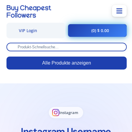
VIP Login
(0) $ 0.00
Alle Produkte anzeigen
Instagram
Instagram Username