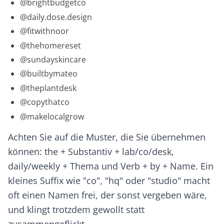
@brightbudgetco
@daily.dose.design
@fitwithnoor
@thehomereset
@sundayskincare
@builtbymateo
@theplantdesk
@copythatco
@makelocalgrow
Achten Sie auf die Muster, die Sie übernehmen
können:
the + Substantiv + lab/co/desk
,
daily/weekly + Thema
und
Verb + by + Name
. Ein
kleines Suffix wie "co", "hq" oder "studio" macht
oft einen Namen frei, der sonst vergeben wäre,
und klingt trotzdem gewollt statt
zusammengeflickt.