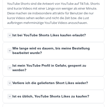
YouTube Shorts sind die Antwort von YouTube auf TikTok. Shorts
sind kurze Videos mit einer Länge von weniger als einer Minute.
Diese machen sie insbesondere attraktiv für Benutzer die nur
kurze Videos sehen wollen und nicht die Zeit bzw. die Lust
aufbringen mehrminütige YouTube Videos anzuschauen.
Ist bei YouTube Shorts Likes kaufen erlaubt?
Ja, das Kaufen von YouTube Shorts Likes kaufen verstößt weder
Wie lange wird es dauern, bis meine Bestellung
gegen irgendwelchen Gesetze, noch gegen die
bearbeitet wurde?
Nutzungsbedingungen von YouTube. Bei uns kaufen Sie nur
echte Likes, von echten Nutzerinnen und Nutzern. Wir nutzen
Wenn Sie bei YouTube Shorts Likes kaufen, können Sie mit einer
Ist mein YouTube Profil in Gefahr, gesperrt zu
keine technischen Hilfsmittel und nehmen keine Manipulationen
Lieferung innerhalb von 48 Stunden nach Ihrer Zahlung rechnen.
werden?
am Algorithmus von YouTube vor, die die Gefahr mit sich
Das gilt für alle unsere Angebote, die keinen spezifizierten
bringen, dass die AGBs von der Plattform verletzt werden.
Lieferzeitraum vorsehen. Solche Pakete sind die, bei denen die
Nein, Ihr Profil wird nicht gesperrt oder gar gelöscht werden. Wir
Verliere ich die gelieferten Short Likes wieder?
Produkte stückweise über einen längeren Zeitraum verteilt
versuchen nicht, den Instagram-Algorithmus zu täuschen,
geliefert werden.
sondern versorgen Sie nur mit echten Likes von echten
Nein, sie behalten die Likes auch langfristig. Sollten irgendwann
Nutzerinnen und Nutzern. Aufgrund dieses Vorgehens werden
Ist es üblich, YouTube Shorts Likes zu kaufen?
einmal Likes verloren gehen, bekommen Sie sie 90 Tage lang
alle Nutzungsbedingungen eingehalten und Sie laufen keine
kostenfrei von uns nachgeliefert und bekommen trotzdem, was
Gefahr, dass Ihr Account bedroht ist.