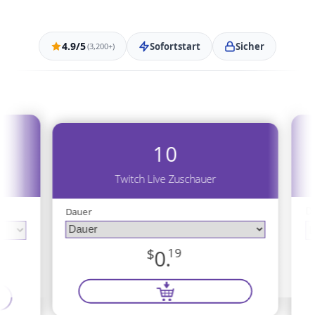
4.9/5
Sofortstart
Sicher
(3,200+)
10
Twitch Live Zuschauer
D
Dauer
$
0.
19