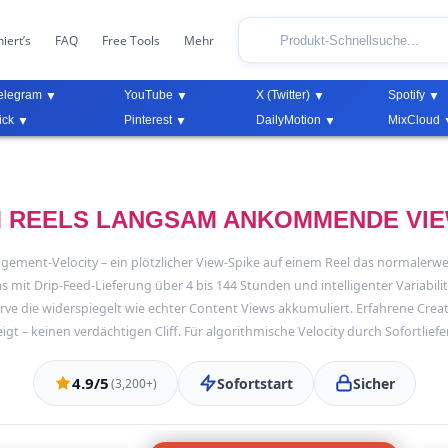
iert’s
FAQ
Free Tools
Mehr
elegram
YouTube
X (Twitter)
Spotify
ick
Pinterest
DailyMotion
MixCloud
 REELS LANGSAM ANKOMMENDE VI
ement-Velocity – ein plötzlicher View-Spike auf einem Reel das normaler
 mit Drip-Feed-Lieferung über 4 bis 144 Stunden und intelligenter Variabil
urve die widerspiegelt wie echter Content Views akkumuliert. Erfahrene Crea
t – keinen verdächtigen Cliff. Für algorithmische Velocity durch Sofortlief
4.9/5
Sofortstart
Sicher
(3,200+)