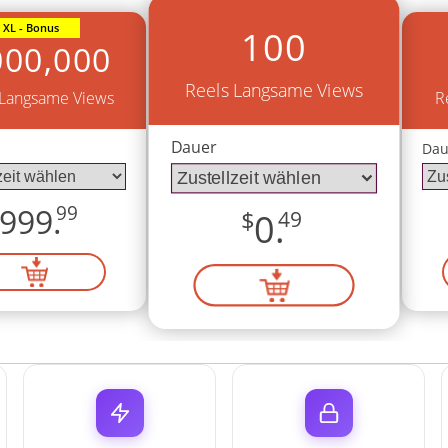
XL - Bonus
100
000,000
Reels Langsame Views
 Langsame Views
R
Dauer
Dau
999.
99
$
0.
49