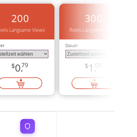
200
300
eels Langsame Views
Reels Langsame Views
er
Dauer
$
0.
79
$
1.
09