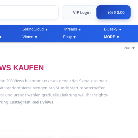
VIP Login
(0) $ 0.00
SoundCloud
Threads
Bluesky
Vimeo
Ebay
MORE
Zurück
EWS KAUFEN
weise 200 Views bekommt erzeugt genau das Signal das man
ität: randomisierte Mengen pro Stunde statt roboterhafter
tor und Brands wählen graduelle Lieferung weil ihr Insights-
erung:
Instagram Reels Views
.