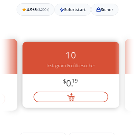
4.9/5
Sofortstart
Sicher
(3,200+)
10
Instagram Profilbesucher
$
0.
19