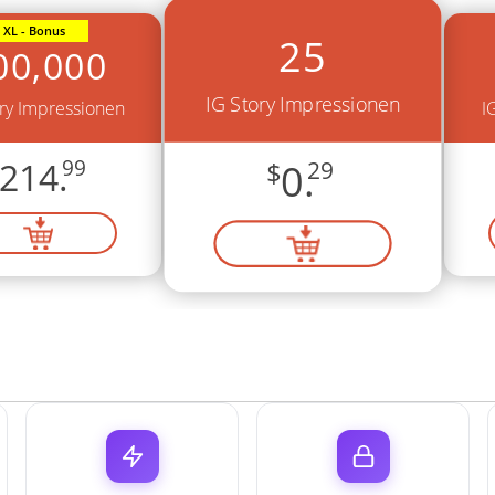
XL - Bonus
25
00,000
IG Story Impressionen
ory Impressionen
I
214.
99
$
0.
29