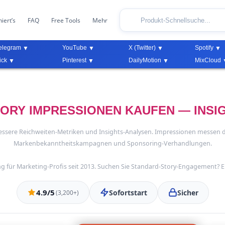
iert’s
FAQ
Free Tools
Mehr
elegram
YouTube
X (Twitter)
Spotify
ick
Pinterest
DailyMotion
MixCloud
ORY IMPRESSIONEN KAUFEN — INSI
bessere Reichweiten-Metriken und Insights-Analysen. Impressionen messen 
Markenbekanntheitskampagnen und Sponsoring-Verhandlungen.
g für Marketing-Profis seit 2013. Suchen Sie Standard-Story-Engagement? 
4.9/5
Sofortstart
Sicher
(3,200+)