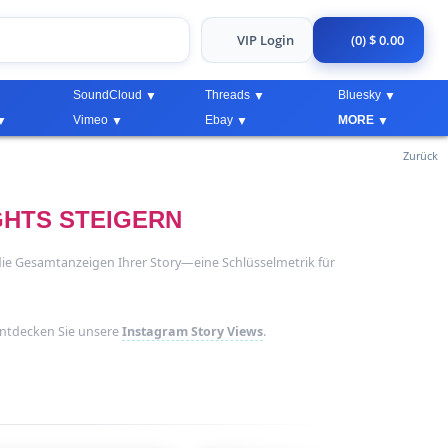
VIP Login
(0) $ 0.00
SoundCloud
Threads
Bluesky
Vimeo
Ebay
MORE
Zurück
GHTS STEIGERN
die Gesamtanzeigen Ihrer Story—eine Schlüsselmetrik für
Entdecken Sie unsere
Instagram Story Views
.