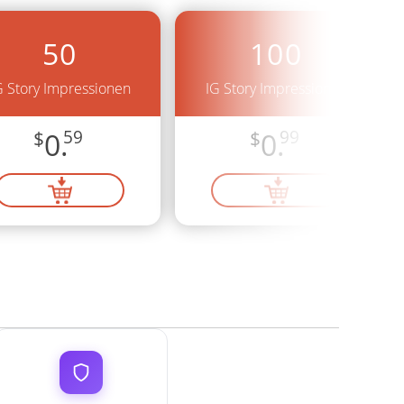
50
100
G Story Impressionen
IG Story Impressionen
$
0.
59
$
0.
99