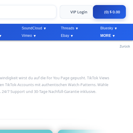
VIP Login
(0) $ 0.00
SoundCloud
Threads
Bluesky
Vimeo
Ebay
MORE
Zurück
hwindigkeit wirst du auf die For You Page gepusht. TikTok Views
ten TikTok-Accounts mit authentischen Watch-Patterns. Wähle
. 24/7 Support und 30-Tage Nachfüll-Garantie inklusive.