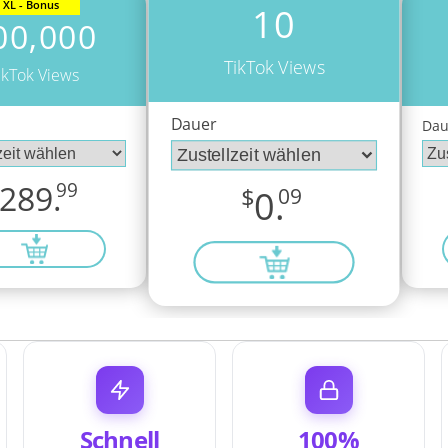
XL - Bonus
10
00,000
TikTok Views
ikTok Views
Dauer
Dau
289.
99
$
0.
09
Schnell
100%