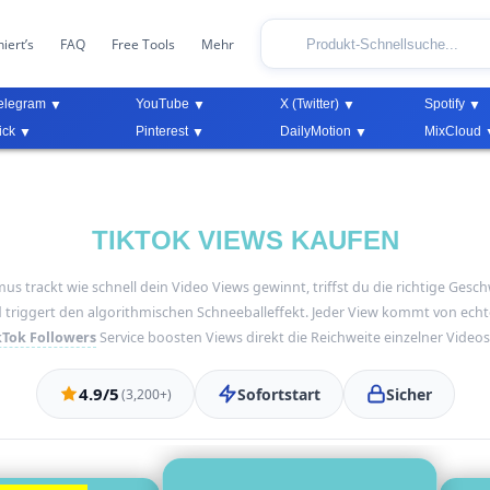
iert’s
FAQ
Free Tools
Mehr
elegram
YouTube
X (Twitter)
Spotify
ick
Pinterest
DailyMotion
MixCloud
TIKTOK VIEWS KAUFEN
mus trackt wie schnell dein Video Views gewinnt, triffst du die richtige Gesc
triggert den algorithmischen Schneeballeffekt. Jeder View kommt von ech
kTok Followers
Service boosten Views direkt die Reichweite einzelner Videos
4.9/5
Sofortstart
Sicher
(3,200+)