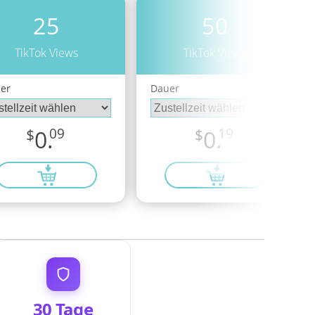
25
50
TikTok Views
TikTok Views
er
Dauer
$
0.
09
$
0.
19
30 Tage