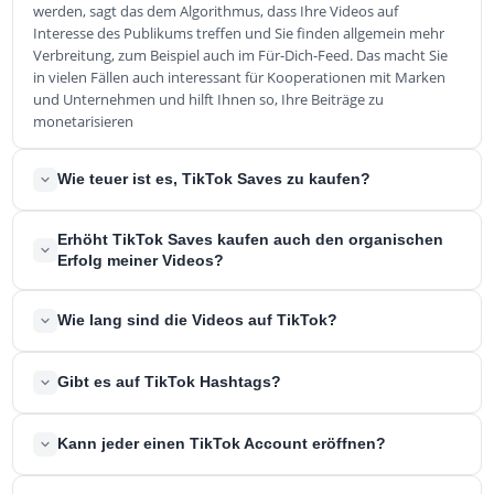
werden, sagt das dem Algorithmus, dass Ihre Videos auf
Interesse des Publikums treffen und Sie finden allgemein mehr
Verbreitung, zum Beispiel auch im Für-Dich-Feed. Das macht Sie
in vielen Fällen auch interessant für Kooperationen mit Marken
und Unternehmen und hilft Ihnen so, Ihre Beiträge zu
monetarisieren
Wie teuer ist es, TikTok Saves zu kaufen?
Die Kosten richten sich nach der Menge der Saves, die Sie kaufen
Erhöht TikTok Saves kaufen auch den organischen
möchten. 50 Saves können Sie schon für 0,39 Euro kaufen, eine
Erfolg meiner Videos?
größere Menge Saves kostet ein wenig mehr, bringt aber auch
eine größere Auswirkung auf den Algorithmus und kann sich so
Ja, in vielen Fällen belohnt Sie der Algorithmus dafür, dass Ihre
Wie lang sind die Videos auf TikTok?
auf lange Sicht sehr gewinnbringend auswirken.
Beiträge auf ein erhöhtes Interesse der Community gestoßen
sind. TikTok Saves kaufen führt nicht nur dazu, dass eines Ihrer
Einzelne Videos können nicht länger sein als 15 Sekunden. Es ist
Videos mehr gesaved wird, sondern hilft Ihrem ganzen Profil zu
Gibt es auf TikTok Hashtags?
aber möglich, mehrere Videos zusammenzuschneiden, sodass
wachsen und mehr Visibilität zu erlangen.
die Dauer von 15 Sekunden überschritten werden kann. Der
Ja, auch auf TikTok werden Hashtags genutzt und sind sogar
Zusammenschnitt der Videos darf 60 Sekunden nicht
Kann jeder einen TikTok Account eröffnen?
überaus wichtig. Es gibt Rankings für die beliebtesten Hashtags
überschreiten, nach unten sind keine Grenzen gesetzt.
und die beliebtesten Videos, die mit einem bestimmten Hashtag