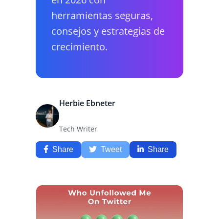
herramientas seguras,
consejos y estrategias de
crecimiento.
Herbie Ebneter
Tech Writer
Share
Tweet
Share