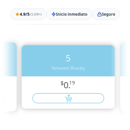
4.9/5
Inicio inmediato
Seguro
(3,200+)
5
Retweets Bluesky
$
0.
19