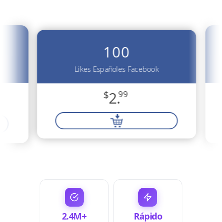
100
Likes Españoles Facebook
$
2.
99
2.4M+
Rápido