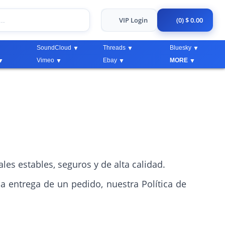
VIP Login
(0) $ 0.00
SoundCloud
Threads
Bluesky
Vimeo
Ebay
MORE
es estables, seguros y de alta calidad.
la entrega de un pedido, nuestra Política de