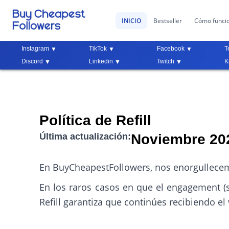
INICIO
Bestseller
Cómo funci
Instagram
TikTok
Facebook
T
Discord
Linkedin
Twitch
K
Política de Refill
Última actualización:
Noviembre 20
En BuyCheapestFollowers, nos enorgullecemos
En los raros casos en que el engagement (se
Refill garantiza que continúes recibiendo el