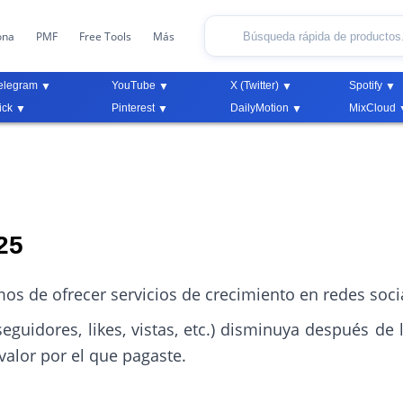
ona
PMF
Free Tools
Más
elegram
YouTube
X (Twitter)
Spotify
ick
Pinterest
DailyMotion
MixCloud
25
 de ofrecer servicios de crecimiento en redes social
guidores, likes, vistas, etc.) disminuya después de 
 valor por el que pagaste.