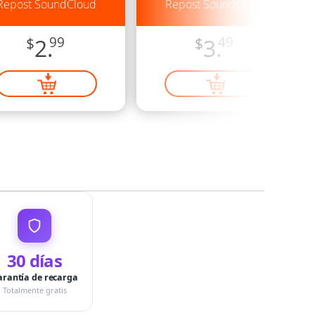
Repost SoundCloud
Repost SoundCloud
$
2.
99
$
3.
49
30 días
arantía de recarga
Totalmente gratis