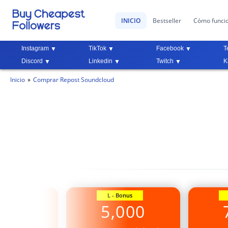
INICIO
Bestseller
Cómo funci
Instagram
TikTok
Facebook
T
Discord
Linkedin
Twitch
K
Inicio
Comprar Repost Soundcloud
Bonus
L - Bonus
000
5,000