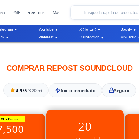
ona
PMF
Free Tools
Más
elegram
YouTube
X (Twitter)
Spotify
ick
Pinterest
DailyMotion
MixCloud
COMPRAR REPOST SOUNDCLOUD
4.9/5
Inicio inmediato
Seguro
(3,200+)
XL - Bonus
20
7,500