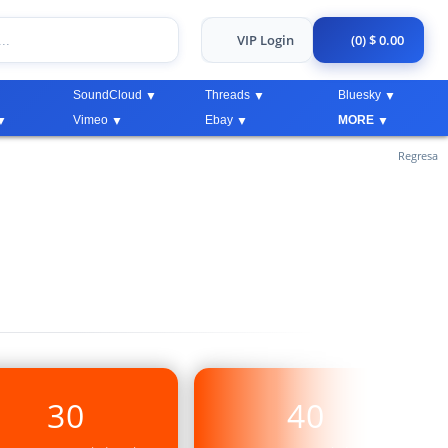
VIP Login
(0) $ 0.00
SoundCloud
Threads
Bluesky
Vimeo
Ebay
MORE
Regresa
30
40