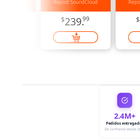
oundCloud
Repost SoundCloud
Repo
6.
99
$
239.
99
$
2.4M+
Pedidos entregad
De confianza desde 2