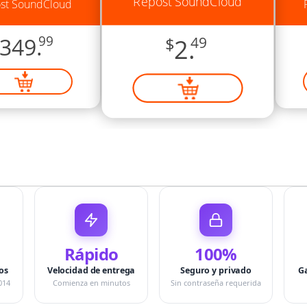
Repost SoundCloud
st SoundCloud
349.
99
$
2.
49
Rápido
100%
os
Velocidad de entrega
Seguro y privado
G
014
Comienza en minutos
Sin contraseña requerida