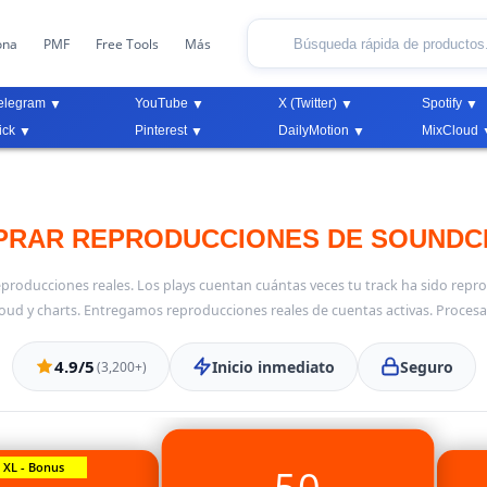
ona
PMF
Free Tools
Más
elegram
YouTube
X (Twitter)
Spotify
ick
Pinterest
DailyMotion
MixCloud
RAR REPRODUCCIONES DE SOUNDC
reproducciones reales. Los plays cuentan cuántas veces tu track ha sido re
loud y charts. Entregamos reproducciones reales de cuentas activas. Procesa
4.9/5
Inicio inmediato
Seguro
(3,200+)
XL - Bonus
50