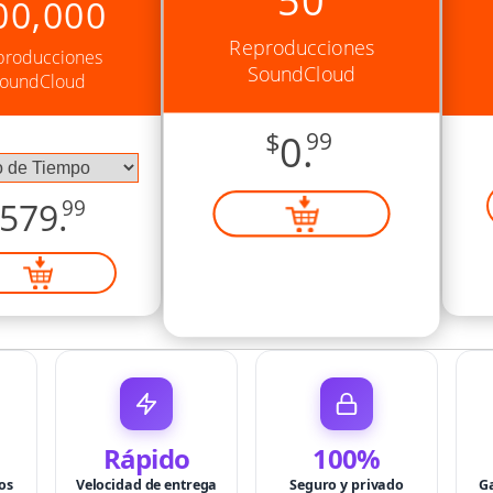
00,000
Reproducciones
producciones
SoundCloud
oundCloud
$
0.
99
579.
99
Rápido
100%
os
Velocidad de entrega
Seguro y privado
G