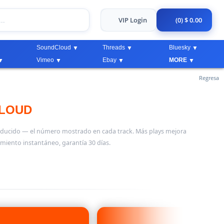
VIP Login
(0) $ 0.00
SoundCloud
Threads
Bluesky
Vimeo
Ebay
MORE
Regresa
LOUD
producido — el número mostrado en cada track. Más plays mejora
miento instantáneo, garantía 30 días.