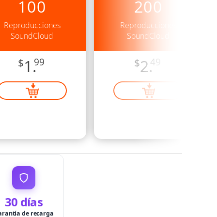
100
200
Reproducciones
Reproducciones
SoundCloud
SoundCloud
$
1.
99
$
2.
49
30 días
arantía de recarga