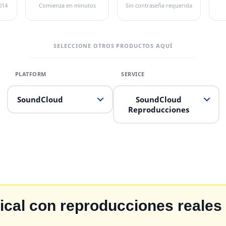
014
Comienza en minutos
Sin contraseña requerida
SELECCIONE OTROS PRODUCTOS AQUÍ
SoundCloud
SoundCloud
Reproducciones
sical con reproducciones reale