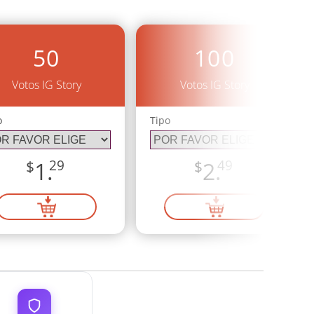
50
100
Votos IG Story
Votos IG Story
o
Tipo
$
1.
29
$
2.
49