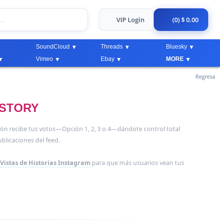
VIP Login
(0) $ 0.00
SoundCloud
Threads
Bluesky
Vimeo
Ebay
MORE
Regresa
 STORY
ón recibe tus votos—Opción 1, 2, 3 o 4—dándote control total
blicaciones del feed.
Vistas de Historias Instagram
para que más usuarios vean tus