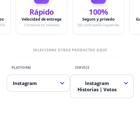
Rápido
100%
os
Velocidad de entrega
Seguro y privado
G
014
Comienza en minutos
Sin contraseña requerida
SELECCIONE OTROS PRODUCTOS AQUÍ
Instagram
Instagram
Historias | Votos