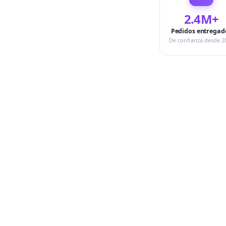
2.4M+
Pedidos entregad
De confianza desde 2