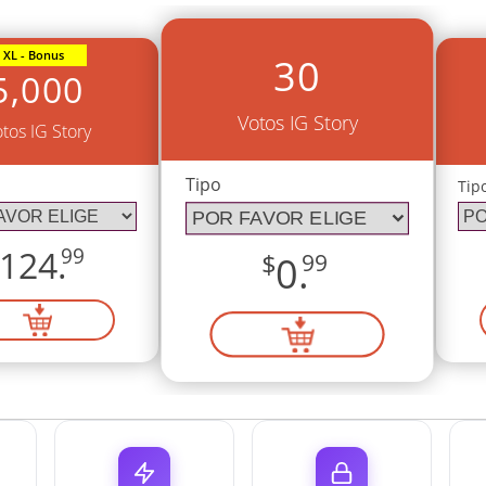
XL - Bonus
30
5,000
Votos IG Story
tos IG Story
Tipo
Tip
124.
99
$
0.
99