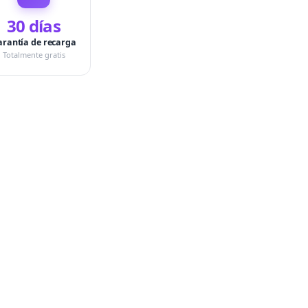
30 días
arantía de recarga
Totalmente gratis