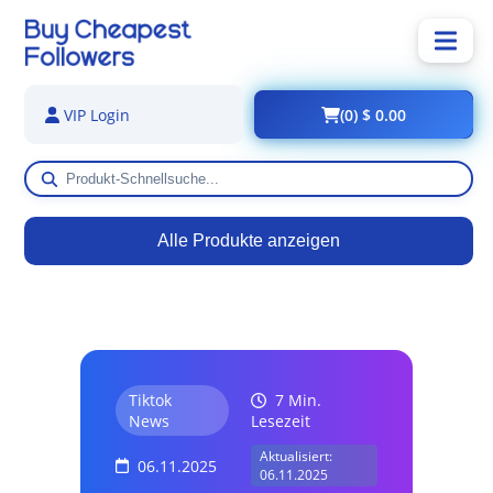
(0) $ 0.00
VIP Login
Alle Produkte anzeigen
Tiktok
7 Min.
News
Lesezeit
Aktualisiert:
06.11.2025
06.11.2025