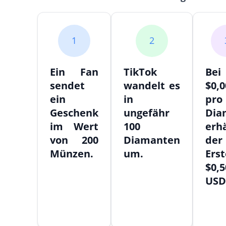
1
2
Ein Fan
TikTok
Bei
sendet
wandelt es
$0,0
ein
in
pro
Geschenk
ungefähr
Dia
im Wert
100
erhä
von 200
Diamanten
der
Münzen.
um.
Erst
$0,5
USD