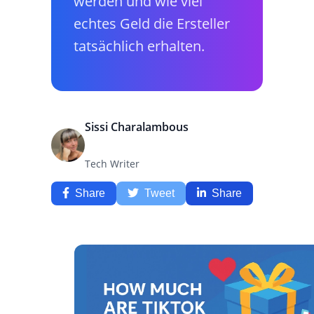
werden und wie viel
echtes Geld die Ersteller
tatsächlich erhalten.
Sissi Charalambous
Tech Writer
Share
Tweet
Share