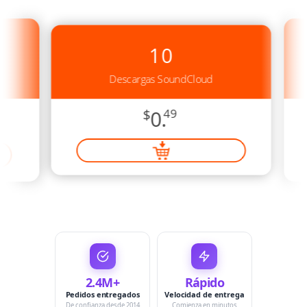
10
Descargas SoundCloud
$
0.
49
2.4M+
Rápido
Pedidos entregados
Velocidad de entrega
De confianza desde 2014
Comienza en minutos