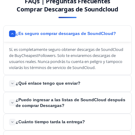
FAQs | Preguntas Frecuentes
Comprar Descargas de Soundcloud
¿Es seguro comprar descargas de SoundCloud?
Sí, es completamente seguro obtener descargas de SoundCloud
de BuyCheapestFollowers. Solo te enviaremos descargas de
usuarios reales. Nunca pondrás tu cuenta en peligro y tampoco
violarás los términos de servicio de SoundCloud.
¿Qué enlace tengo que enviar?
Envíenos el enlace de SoundCloud a tu canción. Nosotros
¿Puedo ingresar a las listas de SoundCloud después
enviaremos todas las descargas de SoundCloud a esta canción
de comprar Descargas?
exacta.
Sí, definitivamente puedes. Aunque siempre sugerimos comprar
¿Cuánto tiempo tarda la entrega?
también reproducciones y comentarios para tus canciones. Las
descargas pueden ser el paso final para ingresar a las listas de