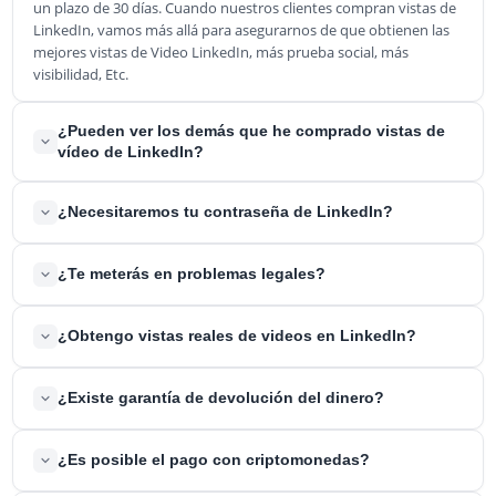
un plazo de 30 días. Cuando nuestros clientes compran vistas de
LinkedIn, vamos más allá para asegurarnos de que obtienen las
mejores vistas de Video LinkedIn, más prueba social, más
visibilidad, Etc.
¿Pueden ver los demás que he comprado vistas de
vídeo de LinkedIn?
No, nadie puede ver de dónde provienen tus vistas de video
¿Necesitaremos tu contraseña de LinkedIn?
LinkedIn. Ni los fanáticos, ni la misma plataforma, espectadores o
la competencia lo sabrán. Así que, mientras no le digas a nadie,
No necesitamos tu contraseña para entregar tus vistas LinkedIn.
nadie lo sabrá. Nosotros te aseguramos el 100% de
¿Te meterás en problemas legales?
Al comprar vistas de LinkedIn, solo necesitaremos el enlace del
confidencialidad y discreción
vídeo, y nuestros especialistas se encargarán del resto. Nunca
Al decidir comprar los servicios promocionales de vistas de video
requeriremos ningún dato sensible para nuestros servicios.
¿Obtengo vistas reales de videos en LinkedIn?
LinkedIn, no estás violando ninguna ley. Es completamente legal
y legítimo comprar vistas de LinkedIn. Por lo tanto, no tienes que
Sí, nuestros paquetes de servicios solo incluyen vistas reales de
preocuparte por problemas legales.
¿Existe garantía de devolución del dinero?
vídeos de LinkedIn que impulsarán tu popularidad y tu marca.
Además, te ayudarán a llegar a millones de personas en la
Si no podemos procesar o cumplir con tu pedido de comprar
plataforma, aumentando tu exposición en LinkedIn.
¿Es posible el pago con criptomonedas?
vistas de video de LinkedIn, por supuesto, recibirás un