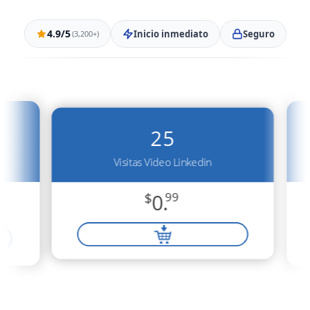
4.9/5
Inicio inmediato
Seguro
(3,200+)
25
Visitas Video Linkedin
$
0.
99