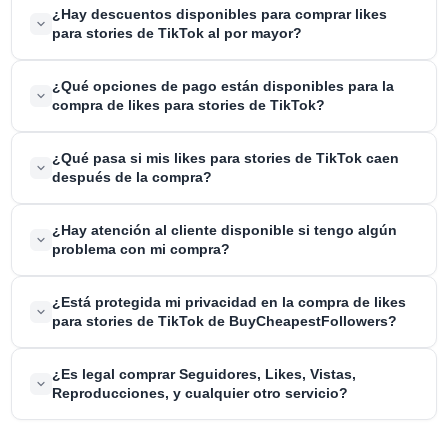
Recibirás tus likes para stories de TikTok a las pocas horas de
¿Hay descuentos disponibles para comprar likes
realizar tu compra, asegurando un proceso de entrega rápido y
para stories de TikTok al por mayor?
eficiente antes de que la historia desaparezca.
Sí, BuyCheapestFollowers ofrece descuentos exclusivos para la
¿Qué opciones de pago están disponibles para la
compra de likes para stories de TikTok al por mayor, por lo que es
compra de likes para stories de TikTok?
más rentable para cumplir con tus objetivos de participación.
BuyCheapestFollowers ofrece varias opciones de pago,
¿Qué pasa si mis likes para stories de TikTok caen
incluyendo tarjetas de crédito, tarjetas de débito, PayPal, ACH, y
después de la compra?
criptomonedas, para dar cabida a diferentes preferencias de los
clientes.
BuyCheapestFollowers ofrece una garantía de recarga de 30 días,
¿Hay atención al cliente disponible si tengo algún
asegurando que tus vistas de historias en TikTok se repongan si
problema con mi compra?
el recuento disminuye por cualquier razón.
Sí, BuyCheapestFollowers ofrece atención al cliente 24/7 para
¿Está protegida mi privacidad en la compra de likes
ayudar con cualquier consulta o preocupación con respecto a la
para stories de TikTok de BuyCheapestFollowers?
compra de vistas de historias en TikTok le gusta.
Sí, BuyCheapestFollowers prioriza la seguridad y privacidad de los
¿Es legal comprar Seguidores, Likes, Vistas,
clientes, la aplicación de protocolos estrictos y encriptación SSL
Reproducciones, y cualquier otro servicio?
para salvaguardar la información personal y garantizar una
experiencia de compra segura.
Sí, todos los servicios que ofrecemos en nuestra web son 100%