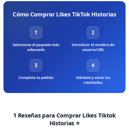
legales de comprar. NO ofrecemos ningún servicio ilegal. Además,
nuestros servicios únicos se aseguran de que no violarás ninguno
Cómo Comprar Likes TikTok Historias
de los términos de servicio de la plataforma. Por lo tanto, nunca
tendrás que preocuparte de conseguir cualquier tipo de
prohibiciones o similares al elegir BuyCheapestFollowers como tu
1
2
socio.
Selecciona el paquete más
Introducir el nombre de
adecuado
usuario/URL
3
4
Completa tu pedido
Siéntate y verás los
resultados
1 Reseñas para
Comprar Likes Tiktok
Historias
⭐