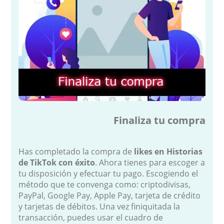
Finaliza tu compra
Has completado la compra de
likes en Historias
de TikTok con éxito
. Ahora tienes para escoger a
tu disposición y efectuar tu pago. Escogiendo el
método que te convenga como: criptodivisas,
PayPal, Google Pay, Apple Pay, tarjeta de crédito
y tarjetas de débitos. Una vez finiquitada la
transacción, puedes usar el cuadro de