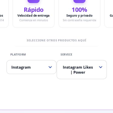
Rápido
100%
os
Velocidad de entrega
Seguro y privado
G
014
Comienza en minutos
Sin contraseña requerida
SELECCIONE OTROS PRODUCTOS AQUÍ
Instagram
Instagram Likes
| Power