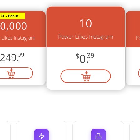
XL - Bonus
10
0,000
Power Likes Instagram
 Likes Instagram
P
249.
99
$
0.
39