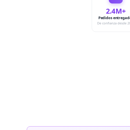
2.4M+
Pedidos entregad
De confianza desde 2