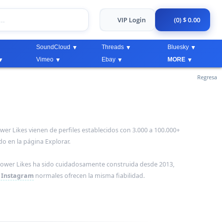
VIP Login
(0) $ 0.00
SoundCloud
Threads
Bluesky
Vimeo
Ebay
MORE
Regresa
M
er Likes vienen de perfiles establecidos con 3.000 a 100.000+
 en la página Explorar.
Power Likes ha sido cuidadosamente construida desde 2013,
s Instagram
normales ofrecen la misma fiabilidad.