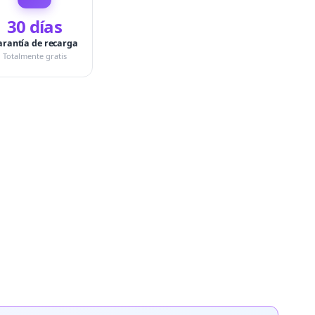
30 días
arantía de recarga
Totalmente gratis