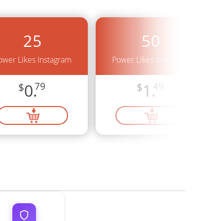
25
50
ower Likes Instagram
Power Likes Instagram
$
0.
79
$
1.
49