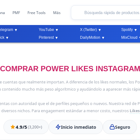
ona
PMF
Free Tools
Más
elegram
YouTube
X (Twitter)
Spotify
ick
Pinterest
DailyMotion
MixCloud
COMPRAR POWER LIKES INSTAGRA
uentas que realmente importan. A diferencia de los likes normales, los Pow
contenido mucho más peso algorítmico y ayudándolo a aparecer más rápido
entas con autoridad que el de perfiles pequeños o nuevos. Nuestra red de 
e diversos nichos. Para engagement estándar a menor costo, nuestros
Like
4.9/5
Inicio inmediato
Seguro
(3,200+)