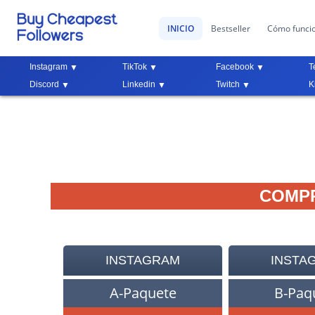
INICIO
Bestseller
Cómo funci
Instagram
TikTok
Facebook
T
Discord
Linkedin
Twitch
K
COMPR
INSTAGRAM
INSTA
A-Paquete
B-Paq