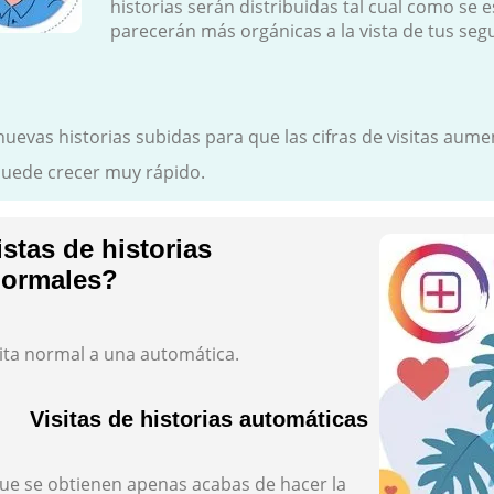
historias serán distribuidas tal cual como se e
parecerán más orgánicas a la vista de tus seg
nuevas historias subidas para que las cifras de visitas aum
puede crecer muy rápido.
istas de historias
normales?
ita normal a una automática.
Visitas de historias automáticas
ue se obtienen apenas acabas de hacer la