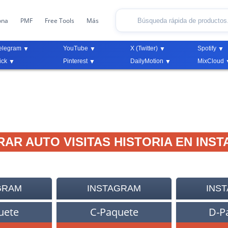
ona
PMF
Free Tools
Más
elegram
YouTube
X (Twitter)
Spotify
ick
Pinterest
DailyMotion
MixCloud
AR AUTO VISITAS HISTORIA EN INS
GRAM
INSTAGRAM
INS
uete
C-Paquete
D-P