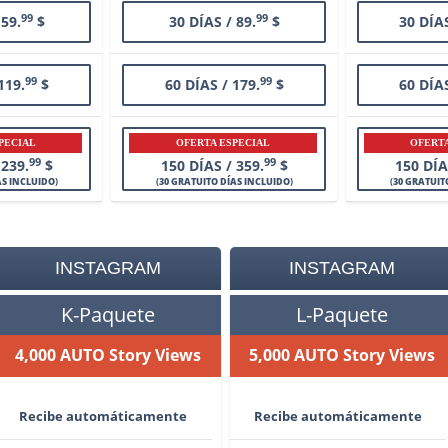
99
99
 59.
$
30 DÍAS / 89.
$
30 DÍAS
99
99
119.
$
60 DÍAS / 179.
$
60 DÍAS
PECIAL
OFERTA ESPECIAL
OFERTA
99
99
 239.
$
150 DÍAS / 359.
$
150 DÍA
AS INCLUIDO
)
(
30 GRATUITO DÍAS INCLUIDO
)
(
30 GRATUIT
INSTAGRAM
INSTAGRAM
K-Paquete
L-Paquete
4,000 AUTO Story Views
5,000 AUTO Story Views
Recibe automáticamente
Recibe automáticamente