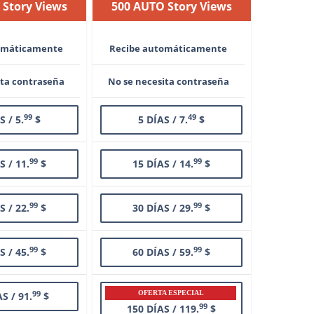
 Story Views
500 AUTO Story Views
omáticamente
Recibe automáticamente
ita contraseña
No se necesita contraseña
99
49
S / 5.
$
5 DÍAS / 7.
$
99
99
S / 11.
$
15 DÍAS / 14.
$
99
99
S / 22.
$
30 DÍAS / 29.
$
99
99
S / 45.
$
60 DÍAS / 59.
$
99
OFERTA ESPECIAL
S / 91.
$
99
150 DÍAS / 119.
$