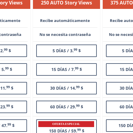
ory Views
250 AUTO Story Views
375 AUTO
áticamente
Recibe automáticamente
Recibe aut
 contraseña
No se necesita contraseña
No se neces
99
99
 2.
$
5 DÍAS / 3.
$
5 DÍA
99
99
 5.
$
15 DÍAS / 7.
$
15 DÍA
99
99
 11.
$
30 DÍAS / 14.
$
30 DÍA
99
99
 23.
$
60 DÍAS / 29.
$
60 DÍA
99
OFERTA ESPECIAL
 47.
$
150 DÍA
99
150 DÍAS / 59.
$