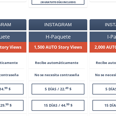
(
30 GRATUITO DÍAS INCLUIDO
)
GRAM
INSTAGRAM
INS
uete
H-Paquete
I-P
tory Views
1,500 AUTO Story Views
2,000 AUT
áticamente
Recibe automáticamente
Recibe aut
 contraseña
No se necesita contraseña
No se neces
99
49
14.
$
5 DÍAS / 22.
$
5 DÍAS
99
99
 29.
$
15 DÍAS / 44.
$
15 DÍA