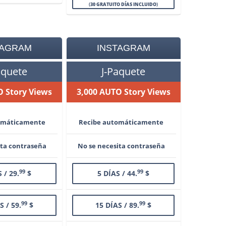
(
30 GRATUITO DÍAS INCLUIDO
)
TAGRAM
INSTAGRAM
aquete
J-Paquete
O Story Views
3,000 AUTO Story Views
omáticamente
Recibe automáticamente
ita contraseña
No se necesita contraseña
99
99
 / 29.
$
5 DÍAS / 44.
$
99
99
S / 59.
$
15 DÍAS / 89.
$