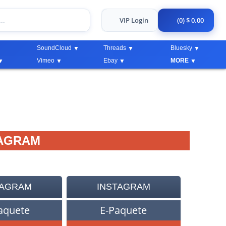
VIP Login
(0) $ 0.00
SoundCloud
Threads
Bluesky
Vimeo
Ebay
MORE
TAGRAM
TAGRAM
INSTAGRAM
aquete
E-Paquete