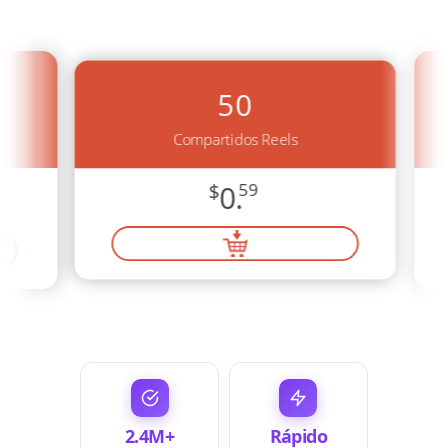
50
Compartidos Reels
$
0.
59
2.4M+
Rápido