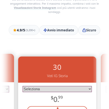
engagement interattivo. Per il massimo impatto, combina i voti con le
Visualizzazioni Storie Instagram
così più utenti vedranno i tuoi
sondaggi.
4.9/5
Avvio immediato
Sicuro
(3,200+)
30
Voti IG Storia
$
0.
99