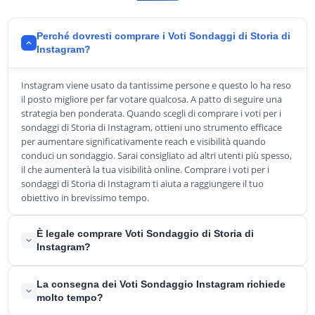
Perché dovresti comprare i Voti Sondaggi di Storia di
Instagram?
Instagram viene usato da tantissime persone e questo lo ha reso
il posto migliore per far votare qualcosa. A patto di seguire una
strategia ben ponderata. Quando scegli di comprare i voti per i
sondaggi di Storia di Instagram, ottieni uno strumento efficace
per aumentare significativamente reach e visibilità quando
conduci un sondaggio. Sarai consigliato ad altri utenti più spesso,
il che aumenterà la tua visibilità online. Comprare i voti per i
sondaggi di Storia di Instagram ti aiuta a raggiungere il tuo
obiettivo in brevissimo tempo.
È legale comprare Voti Sondaggio di Storia di
Instagram?
Sì, comprare voti per i sondaggi di Storia di Instagram è legale.
La consegna dei Voti Sondaggio Instagram richiede
Non viola alcuna regola ed è legittimo. Tanto più che anche i più
molto tempo?
conosciuti creatori di contenuti sulla piattaforma ricorrono a