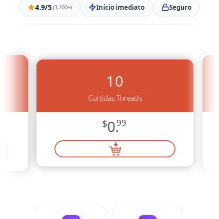
4.9/5
Início imediato
Seguro
(3,200+)
10
Curtidas Threads
$
0.
99