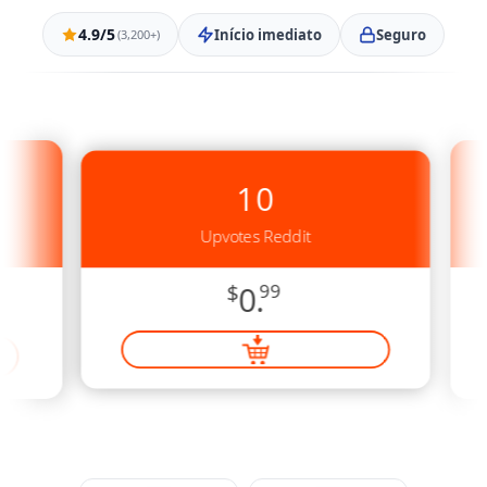
4.9/5
Início imediato
Seguro
(3,200+)
10
Upvotes Reddit
$
0.
99