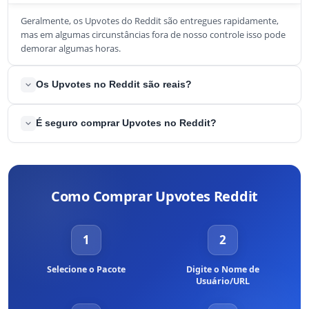
Geralmente, os Upvotes do Reddit são entregues rapidamente,
mas em algumas circunstâncias fora de nosso controle isso pode
demorar algumas horas.
Os Upvotes no Reddit são reais?
Sim, você está adquirindo Upvotes de usuários reais do Reddit.
É seguro comprar Upvotes no Reddit?
Além disso, essas pessoas também podem deixar comentários
em suas publicações, gerando tráfego orgânico para a sua
É 100% seguro. Você NÃO corre o risco de sofrer banimento ao
postagem.
comprar Upvotes no Reddit. Só serão enviados Upvotes de
usuários reais e que gostariam de interagir com o seu conteúdo.
Como Comprar Upvotes Reddit
Garantimos que as pessoas não notarão qualquer diferença.
Você NÃO vai violar os Termos de Serviço do Reddit.
1
2
Selecione o Pacote
Digite o Nome de
Usuário/URL