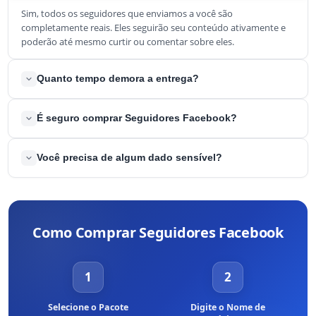
Sim, todos os seguidores que enviamos a você são
completamente reais. Eles seguirão seu conteúdo ativamente e
poderão até mesmo curtir ou comentar sobre eles.
Quanto tempo demora a entrega?
A entrega geralmente é feita em um curto período de tempo. Nas
É seguro comprar Seguidores Facebook?
circunstâncias mais raras, pode levar algumas horas.
Sim, é 100% seguro comprar seguidores Facebook. Isso NUNCA o
Você precisa de algum dado sensível?
colocará em risco. Enviaremos a você seguidores reais no
Facebook e ninguém será capaz de perceber a diferença. Você
Não, nunca exigiremos Dados Sensíveis, como senhas. Tudo o
NUNCA violará os Termos de Serviço do Facebook.
que você precisa nos enviar é o URL do seu perfil e podemos
começar.
Como Comprar Seguidores Facebook
1
2
Selecione o Pacote
Digite o Nome de