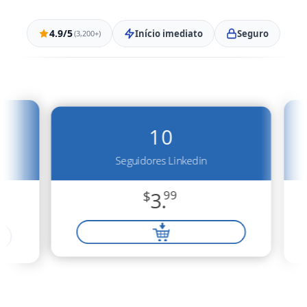
4.9/5
Início imediato
Seguro
(3,200+)
10
Seguidores Linkedin
$
3.
99