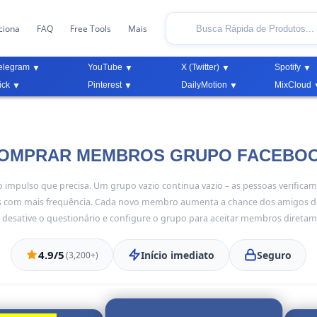
ciona
FAQ
Free Tools
Mais
elegram
YouTube
X (Twitter)
Spotify
ick
Pinterest
DailyMotion
MixCloud
OMPRAR MEMBROS GRUPO FACEBO
mpulso que precisa. Um grupo vazio continua vazio – as pessoas verifica
com mais frequência. Cada novo membro aumenta a chance dos amigos de
 desative o questionário e configure o grupo para aceitar membros diretame
4.9/5
Início imediato
Seguro
(3,200+)