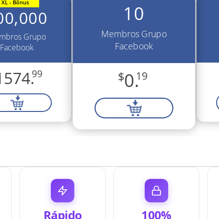
XL - Bônus
10
00,000
Membros Grupo
mbros Grupo
Facebook
Facebook
1574.
99
$
0.
19
Rápido
100%