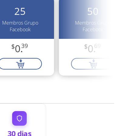
25
50
Membros Grupo
Membros Grupo
Facebook
Facebook
$
0.
39
$
0.
69
30 dias