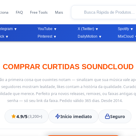
ciona
FAQ
Free Tools
Mais
elegram
YouTube
X (Twitter)
Spotify
ick
Pinterest
DailyMotion
MixCloud
COMPRAR CURTIDAS SOUNDCLOUD
são a primeira coisa que ouvintes notam — sinalizam que sua música vale ap
 seguidores mostram lealdade, likes contam a história da qualidade. Curado
ilidade que merece. Perfeito pra novos releases, remixes, ou faixas antiga
senha — só seu link da faixa. Pedido válido 365 dias. Desde 2014.
4.9/5
Início imediato
Seguro
(3,200+)