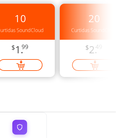
10
20
urtidas SoundCloud
Curtidas SoundCloud
$
1.
99
$
2.
49