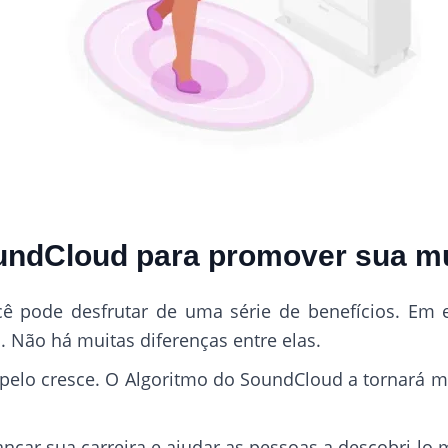
undCloud para promover sua m
cê pode desfrutar de uma série de benefícios. Em
. Não há muitas diferenças entre elas.
pelo cresce. O Algoritmo do SoundCloud a tornará ma
ançar sua carreira e ajudar as pessoas a descobri-lo