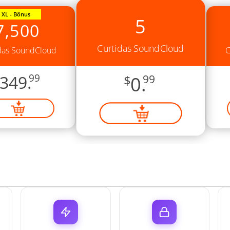
XL - Bônus
5
7,500
Curtidas SoundCloud
das SoundCloud
C
349.
99
$
0.
99