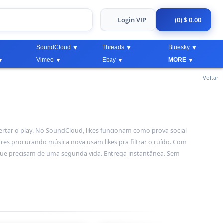
Login VIP
(0) $ 0.00
SoundCloud
Threads
Bluesky
Vimeo
Ebay
MORE
Voltar
ertar o play. No SoundCloud, likes funcionam como prova social
res procurando música nova usam likes pra filtrar o ruído. Com
s que precisam de uma segunda vida. Entrega instantânea. Sem