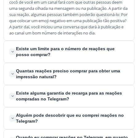
cocô de você em um canal fará com que outras pessoas deem
uma segunda olhada na mensagem ou na publicação. A partir da
sua reação, algumas pessoas também poderão questioná-lo: Por
que colocar um emoji negativo em uma publicação tão positiva?
A partir daí, você iniciou uma conversa que dará à publicação e
ao canal um bom número de interações no dia.
Existe um limite para o número de reações que
posso comprar?
Não, não há limite. Você pode comprar quantas reações quiser a
Quantas reações preciso comprar para obter uma
qualquer momento. Você pode usar esse serviço sempre que
impressão natural?
precisar dele, não há restrições.
Com base em nossa experiência, recomendamos um máximo de
Existe alguma garantia de recarga para as reações
30% do número de seus membros em reações. Supondo que
compradas no Telegram?
você tenha 10.000 membros, nesse caso, recomendaríamos um
máximo de 3.000 reações para cada publicação. Se estiver
Sim, temos uma garantia de 90 dias para substituir quaisquer
Alguém pode descobrir que eu comprei reações no
querendo comprar mais reações, aconselhamos comprar
reações que você perder durante esse período.
Telegram?
membros no Telegram primeiro, para ter uma presença mais
autêntica.
É muito improvável que as pessoas descubram que você
Quando eu comprar reações no Telegram, em quanto