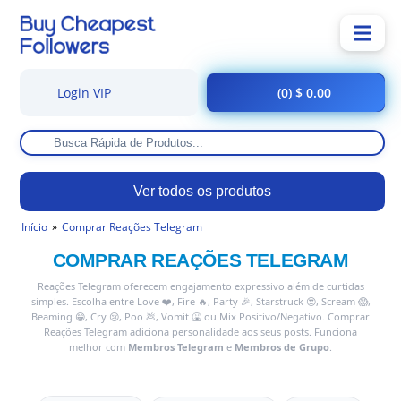
Login VIP
(0) $ 0.00
Ver todos os produtos
Início
Comprar Reações Telegram
COMPRAR REAÇÕES TELEGRAM
Reações Telegram oferecem engajamento expressivo além de curtidas
simples. Escolha entre Love ❤️, Fire 🔥, Party 🎉, Starstruck 😍, Scream 😱,
Beaming 😁, Cry 😢, Poo 💩, Vomit 🤮 ou Mix Positivo/Negativo. Comprar
Reações Telegram adiciona personalidade aos seus posts. Funciona
melhor com
Membros Telegram
e
Membros de Grupo
.