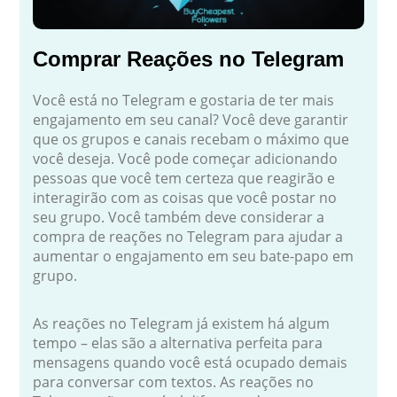
Comprar Reações no Telegram
Você está no Telegram e gostaria de ter mais
engajamento em seu canal? Você deve garantir
que os grupos e canais recebam o máximo que
você deseja. Você pode começar adicionando
pessoas que você tem certeza que reagirão e
interagirão com as coisas que você postar no
seu grupo. Você também deve considerar a
compra de reações no Telegram para ajudar a
aumentar o engajamento em seu bate-papo em
grupo.
As reações no Telegram já existem há algum
tempo – elas são a alternativa perfeita para
mensagens quando você está ocupado demais
para conversar com textos. As reações no