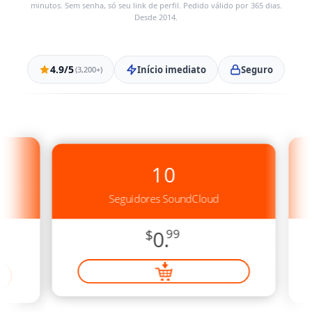
minutos. Sem senha, só seu link de perfil. Pedido válido por 365 dias.
Desde 2014.
4.9/5
Início imediato
Seguro
(3,200+)
10
Seguidores SoundCloud
$
0.
99