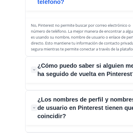
teléfono?
No, Pinterest no permite buscar por correo electrónico o
número de teléfono. La mejor manera de encontrar a algu
es usando su nombre, nombre de usuario o enlace de perf
directo. Esto mantiene tu información de contacto privad
segura mientras te permite conectar a través de la plataf
¿Cómo puedo saber si alguien m
ha seguido de vuelta en Pinterest
Abre tu perfil, toca Seguidores y revisa la lista. Si ves su
¿Los nombres de perfil y nombre
nombre tanto en Seguidores como en Siguiendo, significa
de usuario en Pinterest tienen qu
te siguen de vuelta. Es una manera sencilla de rastrear
conexiones mutuas sin usar herramientas de terceros.
coincidir?