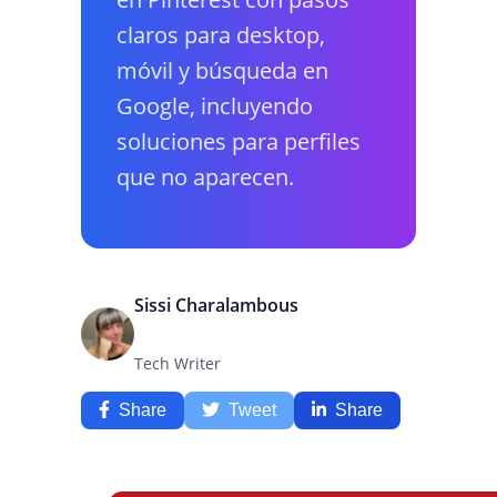
claros para desktop,
móvil y búsqueda en
Google, incluyendo
soluciones para perfiles
que no aparecen.
Sissi Charalambous
Tech Writer
Share
Tweet
Share