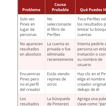
Causa
Problema
Probable
Qué Puedes H
Solo ves
No
Toca Perfiles s
Pines en
seleccionaste
los resultados 
lugar de
el filtro de
limitar tu búsq
personas
Perfiles
cuentas
No aparecen
La cuenta es
Intenta pedirle a
resultados
privada o fue
persona un enl
en absoluto
eliminada
invitación o con
recientemente
su nombre de
usuario
Encuentras
Estás viendo
Haz clic en el Pi
Pines pero
repines de
elige el nombre
no el perfil
otros
creador original
del creador
debajo de él
Los
La búsqueda
Agrega una pal
resultados
de Pinterest
clave como "perf