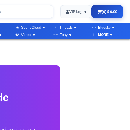
VIP Login
(0) $ 0.00
SoundCloud
Threads
Bluesky
Vimeo
Ebay
MORE
de
poderosa para