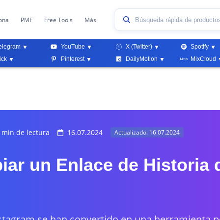
ona
PMF
Free Tools
Más
elegram
YouTube
X (Twitter)
Spotify
ick
Pinterest
DailyMotion
MixCloud
 min de lectura
16.07.2024
Actualizado: 16.07.2024
ar un Enlace de Historia 
nstagram se han convertido en una herramienta 