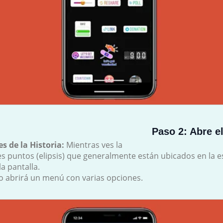
Paso 2: Abre e
s de la Historia:
Mientras ves la
res puntos (elipsis) que generalmente están ubicados en la 
a pantalla.
o abrirá un menú con varias opciones.