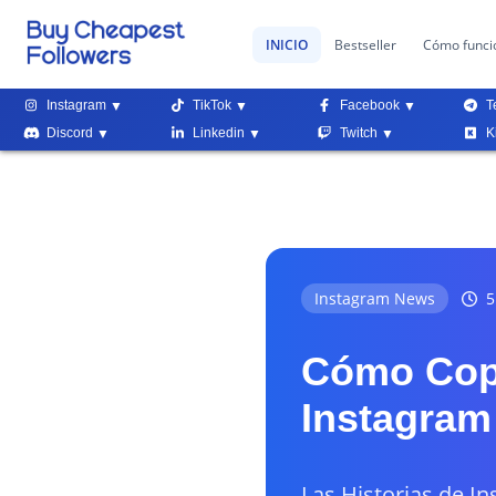
INICIO
Bestseller
Cómo funci
Instagram
TikTok
Facebook
T
Discord
Linkedin
Twitch
K
Instagram News
5
Cómo Copi
Instagram
Las Historias de I