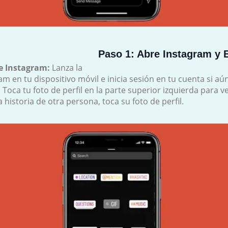
Paso 1: Abre Instagram y E
de Instagram:
Lanza la
am en tu dispositivo móvil e inicia sesión en tu cuenta si aú
:
Toca tu foto de perfil en la parte superior izquierda para ve
 historia de otra persona, toca su foto de perfil.