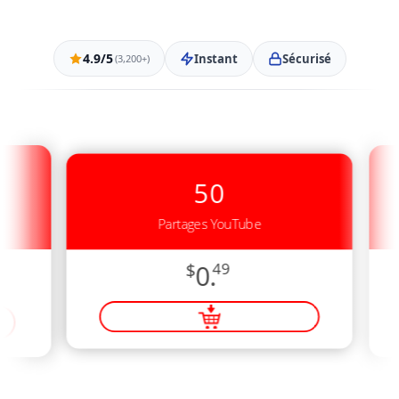
4.9/5
Instant
Sécurisé
(3,200+)
50
Partages YouTube
$
0.
49