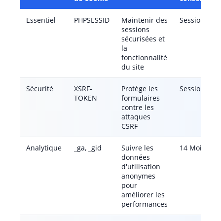
Essentiel
PHPSESSID
Maintenir des
Session
sessions
sécurisées et
la
fonctionnalité
du site
Sécurité
XSRF-
Protège les
Session
TOKEN
formulaires
contre les
attaques
CSRF
Analytique
_ga, _gid
Suivre les
14 Mois
données
d'utilisation
anonymes
pour
améliorer les
performances