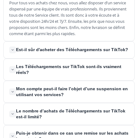
Pour tous vos achats chez nous, vous allez disposer d’un service
dispensé par une équipe de vrais professionnels. Ils proviennent
tous de notre Service client. Ils sont donc à votre écoute et à
votre disposition 24h/24 et 7j/7. Ensuite, les prix que nous vous
proposons sont les moins chers. Enfin, notre livraison se définit
comme étant parmi les plus rapides.
Est-il sûr d'acheter des Téléchargements sur TikTok?
Oui, car BuyCheapestFollowers n’offre que de vrais utilisateurs
Les Téléchargements sur TikTok sont-ils vraiment
pour tous ses produits, dont les Téléchargements en votre
réels?
possession. Ainsi, ceux-ci sont tout à fait sûrs et fiables pour vos
besoins.
Oui et c’est catégorique. Soyez rassuré, car les Téléchargements
Mon compte peut-il faire l’objet d’une suspension en
que nous vous livrons proviennent dans la totalité d'utilisateurs
utilisant vos services?
réels et actifs.
Non. D’ailleurs, cela a été prouvé depuis une longue période. La
Le nombre d’achats de Téléchargements sur TikTok
technologie que nous employons ne met pas en risque votre
est-il limité?
compte.
Non. La preuve, vous pouvez nous soumettre une grosse
Puis-je obtenir dans ce cas une remise sur les achats