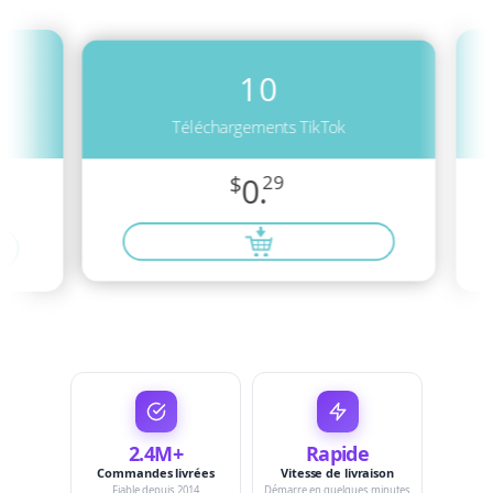
10
Téléchargements TikTok
$
0.
29
2.4M+
Rapide
Commandes livrées
Vitesse de livraison
Fiable depuis 2014
Démarre en quelques minutes