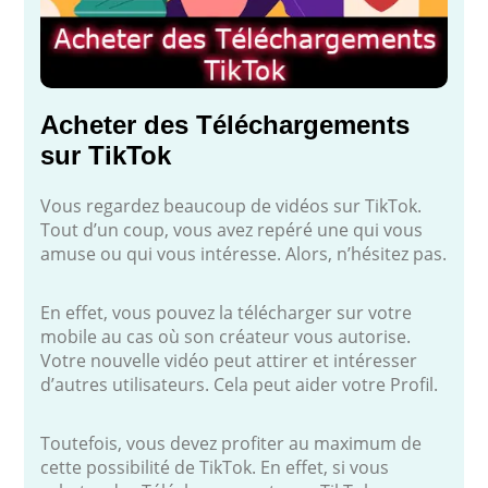
Acheter des Téléchargements
sur TikTok
Vous regardez beaucoup de vidéos sur TikTok.
Tout d’un coup, vous avez repéré une qui vous
amuse ou qui vous intéresse. Alors, n’hésitez pas.
En effet, vous pouvez la télécharger sur votre
mobile au cas où son créateur vous autorise.
Votre nouvelle vidéo peut attirer et intéresser
d’autres utilisateurs. Cela peut aider votre Profil.
Toutefois, vous devez profiter au maximum de
cette possibilité de TikTok. En effet, si vous