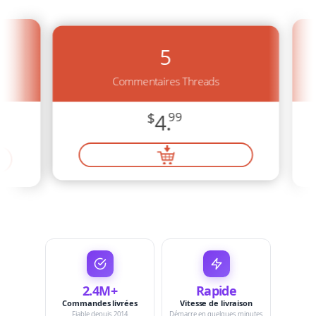
5
Commentaires Threads
$
4.
99
2.4M+
Rapide
Commandes livrées
Vitesse de livraison
Fiable depuis 2014
Démarre en quelques minutes