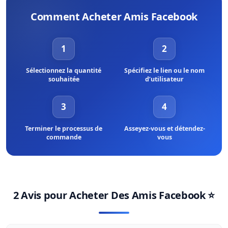
crypté de qualité bancaire. Il a été mis en place pour garantir la
Comment Acheter Amis Facebook
sécurité des données et des informations de tous les clients.
Ensuite, vous avez un large éventai de choix de paiement. Vous
adoptez ce qui vous convient le mieux.
1
2
Sélectionnez la quantité
Spécifiez le lien ou le nom
souhaitée
d’utilisateur
3
4
Terminer le processus de
Asseyez-vous et détendez-
commande
vous
2 Avis pour
Acheter Des Amis Facebook
⭐