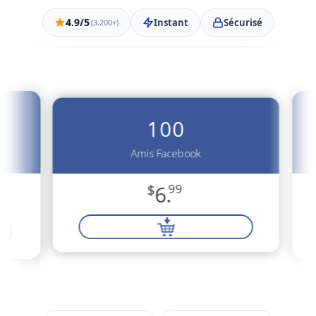
4.9/5
Instant
Sécurisé
(3,200+)
100
Amis Facebook
$
6.
99