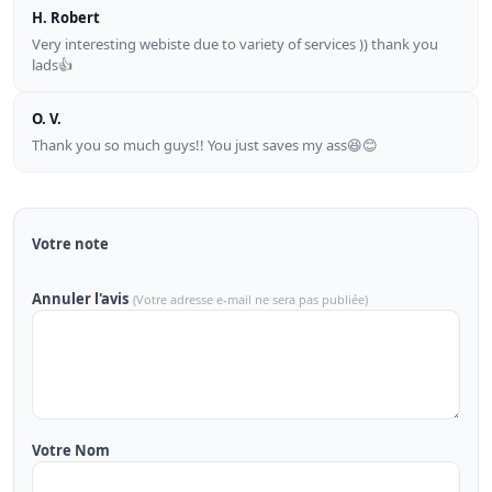
H. Robert
Very interesting webiste due to variety of services )) thank you
lads👍
O. V.
Thank you so much guys!! You just saves my ass😆😊
Votre note
Annuler l'avis
(Votre adresse e-mail ne sera pas publiée)
Votre Nom