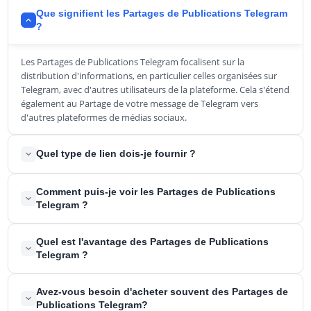
Que signifient les Partages de Publications Telegram
?
Les Partages de Publications Telegram focalisent sur la
distribution d'informations, en particulier celles organisées sur
Telegram, avec d'autres utilisateurs de la plateforme. Cela s'étend
également au Partage de votre message de Telegram vers
d'autres plateformes de médias sociaux.
Quel type de lien dois-je fournir ?
Vous devez nous fournir le lien correspondant à la publication
Comment puis-je voir les Partages de Publications
Telegram pour laquelle vous souhaitez recevoir des Partages
Telegram ?
Telegram. Vous pouvez le faire sur votre téléphone par un simple
appui long sur la publication puis en copiant le lien. Le lien devrait
Lorsque vous visitez les statistiques de votre chaîne ou groupe
Quel est l'avantage des Partages de Publications
ressembler à ceci :
https://t.me/cocacola/387
Telegram, vous pourrez voir les Partages de Publications que
Telegram ?
vous avez reçus.
Les Partages de Publications Telegram se sont avérés être l'épine
Avez-vous besoin d'acheter souvent des Partages de
dorsale de la croissance du compte et de la visibilité du Profil au
Publications Telegram?