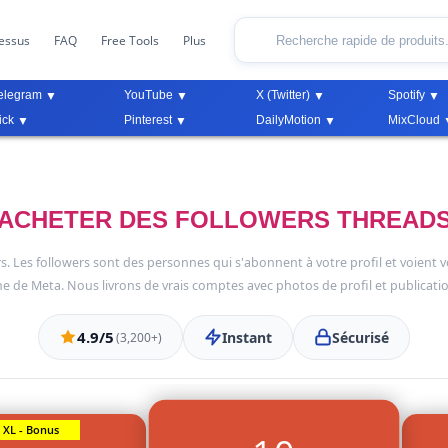
essus
FAQ
Free Tools
Plus
elegram
YouTube
X (Twitter)
Spotify
ick
Pinterest
DailyMotion
MixCloud
ACHETER DES FOLLOWERS THREAD
 Les followers sont des personnes qui s'abonnent à votre profil et voient vos 
rme de Meta. Nous livrons de vrais comptes avec photos de profil et publicati
4.9/5
Instant
Sécurisé
(3,200+)
XL - Bonus