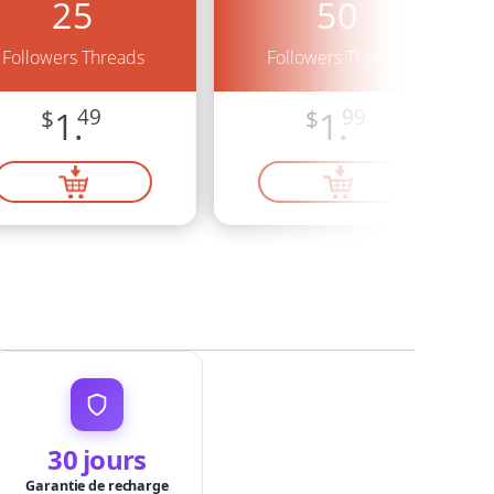
25
50
Followers Threads
Followers Threads
$
1.
49
$
1.
99
30 jours
Garantie de recharge