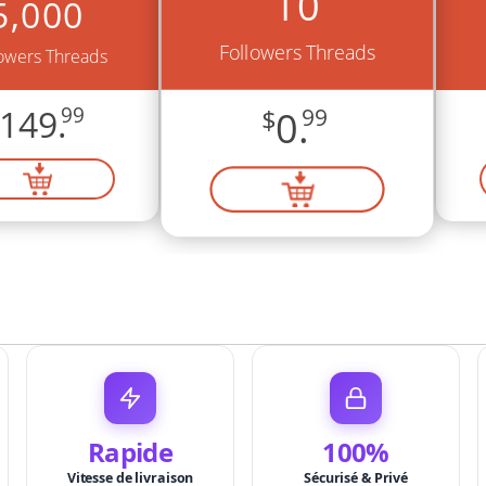
10
5,000
Followers Threads
owers Threads
149.
99
$
0.
99
Rapide
100%
Vitesse de livraison
Sécurisé & Privé