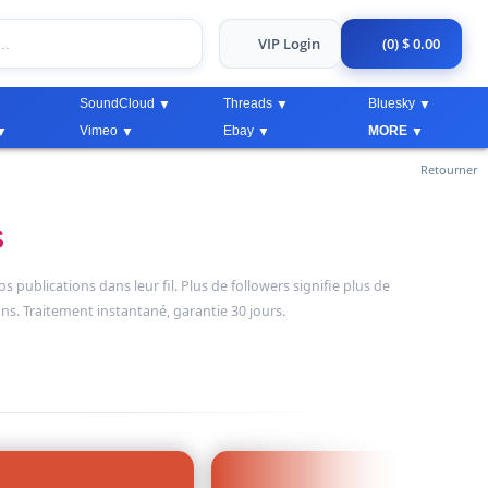
VIP Login
(0) $ 0.00
SoundCloud
Threads
Bluesky
Vimeo
Ebay
MORE
Retourner
S
publications dans leur fil. Plus de followers signifie plus de
ons. Traitement instantané, garantie 30 jours.