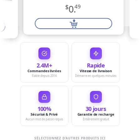
$
0.
49
2.4M+
Rapide
Commandes livrées
Vitesse de livraison
Fiable depuis 2014
Démarre en quelques minutes
100%
30 jours
Sécurisé & Privé
Garantie de recharge
Aucun mot de passe requis
Entièrement gratuit
SÉLECTIONNEZ D'AUTRES PRODUITS ICI