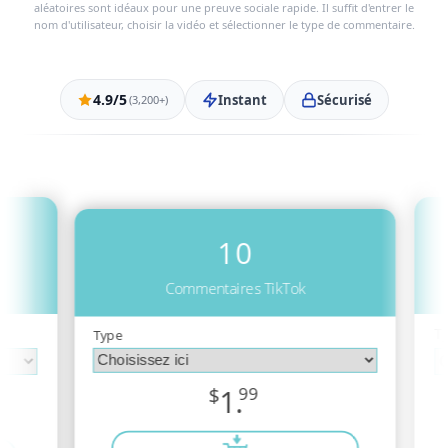
aléatoires sont idéaux pour une preuve sociale rapide. Il suffit d'entrer le
nom d'utilisateur, choisir la vidéo et sélectionner le type de commentaire.
4.9/5
Instant
Sécurisé
(3,200+)
10
Commentaires TikTok
T
Type
$
1.
99