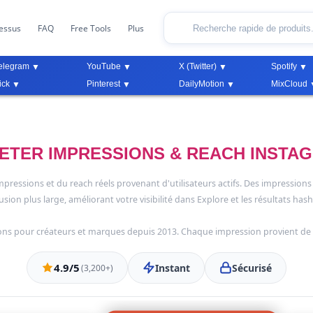
essus
FAQ
Free Tools
Plus
elegram
YouTube
X (Twitter)
Spotify
ick
Pinterest
DailyMotion
MixCloud
ETER IMPRESSIONS & REACH INSTA
ressions et du reach réels provenant d'utilisateurs actifs. Des impressions
usion plus large, améliorant votre visibilité dans Explore et les résultats has
ions pour créateurs et marques depuis 2013. Chaque impression provient d
4.9/5
Instant
Sécurisé
(3,200+)