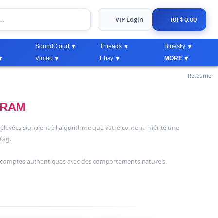
VIP Login
(0) $ 0.00
SoundCloud
Threads
Bluesky
Vimeo
Ebay
MORE
Retourner
GRAM
 élevées signalent à l'algorithme que votre contenu mérite une
htag.
e comptes authentiques avec des comportements naturels.