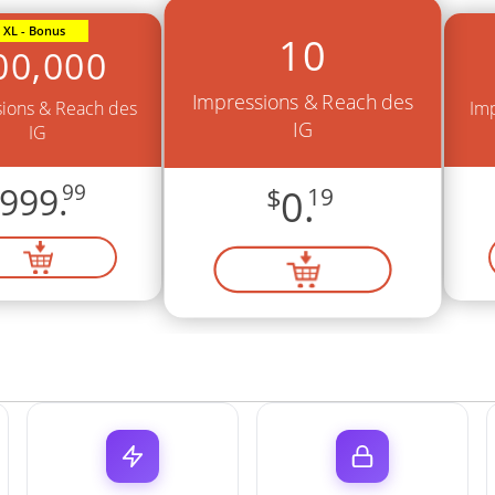
XL - Bonus
10
00,000
Impressions & Reach des
ions & Reach des
Imp
IG
IG
999.
99
$
0.
19