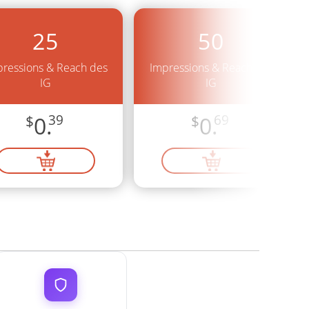
25
50
ressions & Reach des
Impressions & Reach des
IG
IG
$
0.
39
$
0.
69