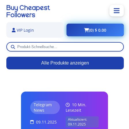
(0) $ 0.00
VIP Login
Alle Produkte anzeigen
Telegram
10 Min.
News
Lesezeit
Aktualisiert:
09.11.2025
09.11.2025