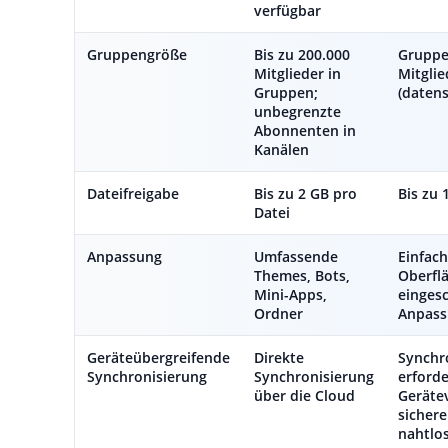
verfügbar
Gruppengröße
Bis zu 200.000
Gruppe
Mitglieder in
Mitgli
Gruppen;
(datens
unbegrenzte
Abonnenten in
Kanälen
Dateifreigabe
Bis zu 2 GB pro
Bis zu 
Datei
Anpassung
Umfassende
Einfach
Themes, Bots,
Oberfl
Mini-Apps,
einges
Ordner
Anpass
Geräteübergreifende
Direkte
Synchr
Synchronisierung
Synchronisierung
erforde
über die Cloud
Geräte
sichere
nahtlo