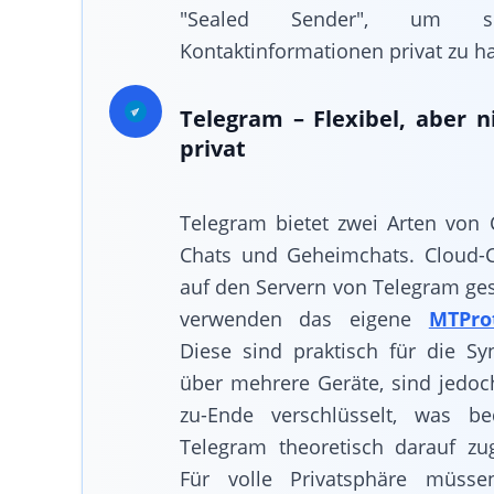
"Sealed Sender", um se
Kontaktinformationen privat zu ha
Telegram – Flexibel, aber 
privat
Telegram bietet zwei Arten von 
Chats und Geheimchats. Cloud-
auf den Servern von Telegram ge
verwenden das eigene
MTProt
Diese sind praktisch für die Sy
über mehrere Geräte, sind jedoc
zu-Ende verschlüsselt, was be
Telegram theoretisch darauf zu
Für volle Privatsphäre müsse