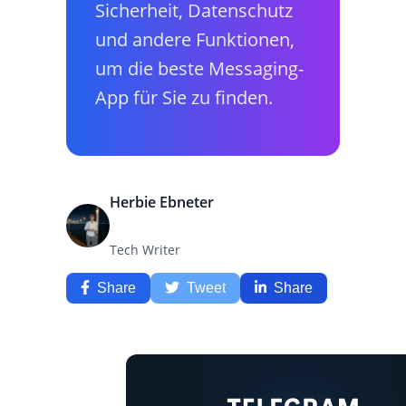
Sicherheit, Datenschutz
und andere Funktionen,
um die beste Messaging-
App für Sie zu finden.
Herbie Ebneter
Tech Writer
Share
Tweet
Share