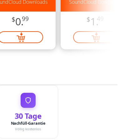
undCloud Downloads
SoundCloud Downloads
$
0.
99
$
1.
49
30 Tage
Nachfüll-Garantie
Völlig kostenlos