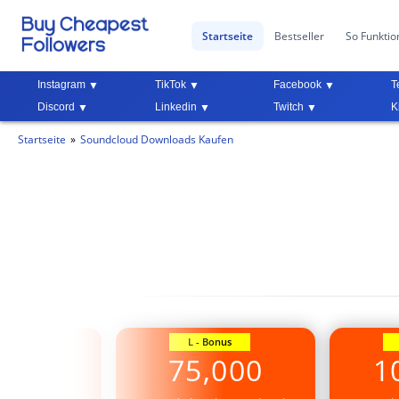
Startseite
Bestseller
So Funktion
Instagram
TikTok
Facebook
T
Discord
Linkedin
Twitch
K
Startseite
Soundcloud Downloads Kaufen
Bonus
L - Bonus
,000
75,000
1