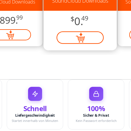
SoundCloud Downloads
loud Downloads
So
899.
99
$
0.
49
Schnell
100%
Liefergeschwindigkeit
Sicher & Privat
Startet innerhalb von Minuten
Kein Passwort erforderlich