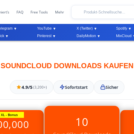
iert’s
FAQ
Free Tools
Mehr
elegram
YouTube
X (Twitter)
Spotify
ick
Pinterest
DailyMotion
MixCloud
SOUNDCLOUD DOWNLOADS KAUFEN
4.9/5
Sofortstart
Sicher
(3,200+)
XL - Bonus
10
00,000