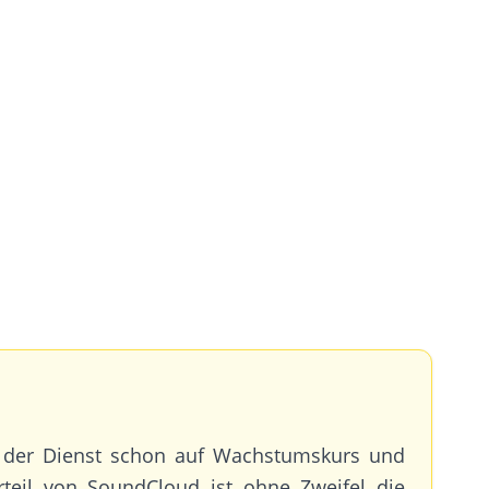
st der Dienst schon auf Wachstumskurs und
rteil von SoundCloud ist ohne Zweifel die