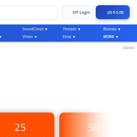
VIP Login
(0) $ 0.00
SoundCloud
Threads
Bluesky
Vimeo
Ebay
MORE
Zurück
25
50