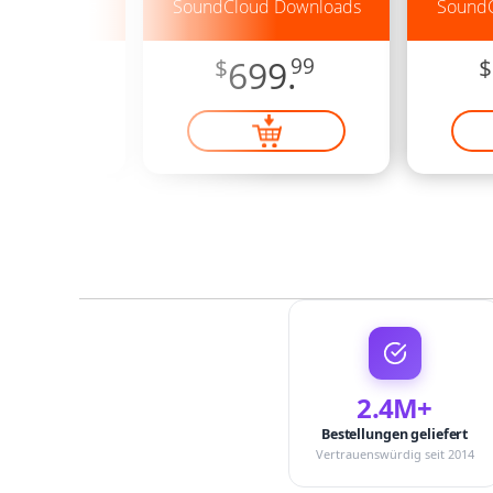
d Downloads
SoundCloud Downloads
SoundC
9.
99
$
699.
99
$
2.4M+
Bestellungen geliefert
Vertrauenswürdig seit 2014