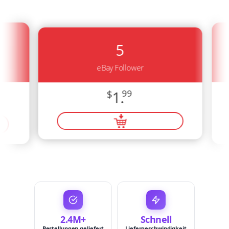
5
eBay Follower
$
1.
99
2.4M+
Schnell
Bestellungen geliefert
Liefergeschwindigkeit