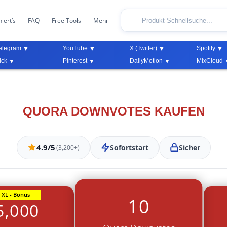
iert’s
FAQ
Free Tools
Mehr
elegram
YouTube
X (Twitter)
Spotify
ick
Pinterest
DailyMotion
MixCloud
QUORA DOWNVOTES KAUFEN
4.9/5
Sofortstart
Sicher
(3,200+)
XL - Bonus
10
5,000