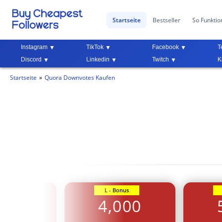
Startseite
Bestseller
So Funktion
Instagram
TikTok
Facebook
T
Discord
Linkedin
Twitch
K
Startseite
Quora Downvotes Kaufen
Bonus
L - Bonus
000
4,000