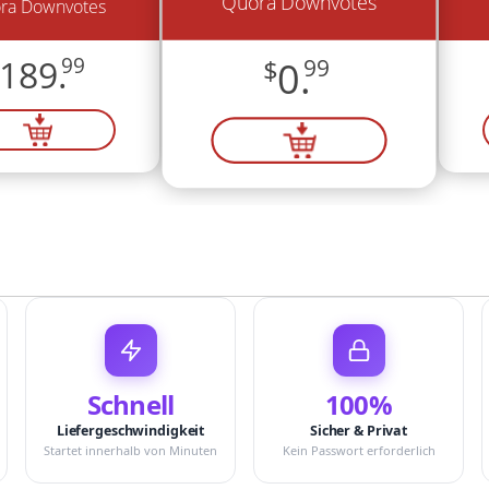
Quora Downvotes
ra Downvotes
189.
99
$
0.
99
Schnell
100%
Liefergeschwindigkeit
Sicher & Privat
Startet innerhalb von Minuten
Kein Passwort erforderlich