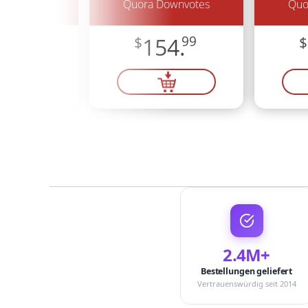
ownvotes
Quora Downvotes
Quo
7.
99
$
154.
99
$
2.4M+
Bestellungen geliefert
Vertrauenswürdig seit 2014