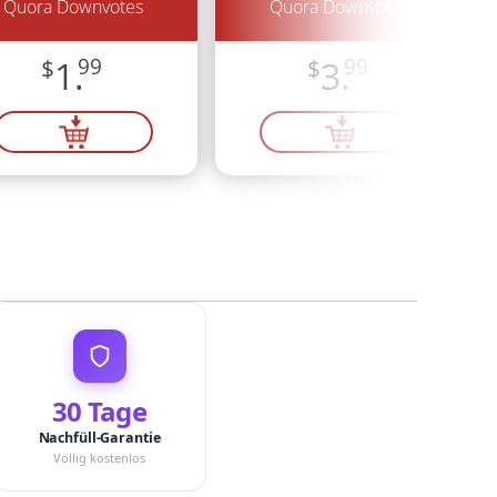
Quora Downvotes
Quora Downvotes
$
1.
99
$
3.
99
30 Tage
Nachfüll-Garantie
Völlig kostenlos