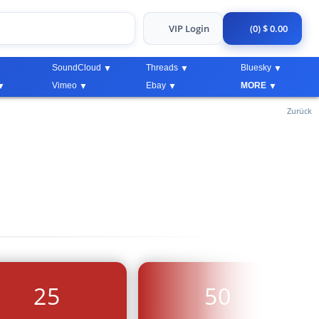
VIP Login
(0) $ 0.00
SoundCloud
Threads
Bluesky
Vimeo
Ebay
MORE
Zurück
25
50