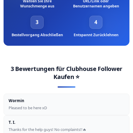
Wählen Sie Ihre
URL/Link oder
Wunschmenge aus
Benutzernamen angeben
3
4
Bestellvorgang Abschließen
Entspannt Zurücklehnen
3 Bewertungen für
Clubhouse Follower
Kaufen
⭐
Wormin
Pleased to be here xD
T. I.
Thanks for the help guys! No complaints!!🔥