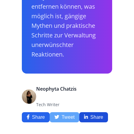
entfernen können, was
möglich ist, gängige
Mythen und praktische
Schritte zur Verwaltung
unerwünschter
Reaktionen.
Neophyta Chatzis
Tech Writer
Share
Tweet
Share